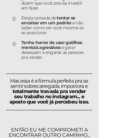
dizem que você precisa investir
em fazer
Esteja cansada de
tentar se
encaixar em um padrão
e não
saber como ser você mesma ao
se posicionar
Tenha horror de usar gatilhos
mentais agressivos
e gerar
desespero e enganar as pessoas
pra vender
Mas essa é a fórmula perfeita pra se
sentir sobrecarregada, impostora e
totalmente travada pra vender
seu trabalho no instagram... e
aposto que você já percebeu isso.
ENTÃO EU ME COMPROMETI A
ENCONTRAR OUTRO CAMINHO...