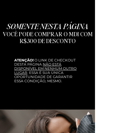
SOMENTE NESTA PÁGINA
VOCÊ PODE COMPRAR O MDI COM
R$3
00 DE DESCONTO
ATENÇÃO!
O LINK DE CHECKOUT
DESTA PÁGINA
NÃO ESTÁ
DISPONÍVEL EM NENHUM OUTRO
LUGAR
. ESSA É SUA ÚNICA
OPORTUNIDADE DE GARANTIR
ESSA CONDIÇÃO, MESMO.