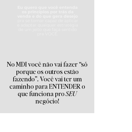
Eu quero que você entenda
os princípios por trás da
venda e do que gera desejo
pra se tornar capaz de aplicar
e adaptar qualquer estratégia
de um jeito que faça sentido
pra VOCÊ.
No MDI você não vai fazer “só
porque os outros estão
fazendo”. Você vai ter um
caminho para ENTENDER o
que funciona pro
SEU
negócio!