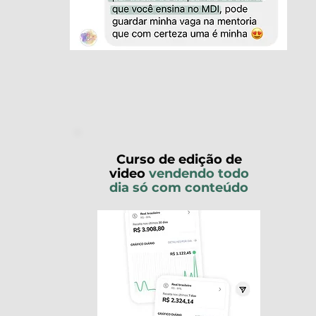
Curso de edição de
video
vendendo todo
dia só com conteúdo