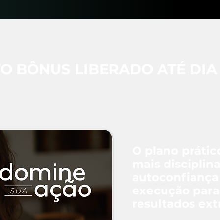
O BÔNUS LIBERADO ATÉ DIA 1
O plano prátic
mais disciplina
autoconfiança
execução para 
resultados ext