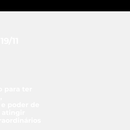
9/11
o para ter
,
 e poder de
atingir
raordinários