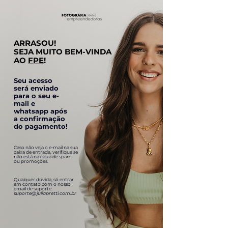
ARRASOU!
SEJA MUITO BEM-VINDA
AO
FPE
!
Seu acesso
será enviado
para o seu e-
mail e
whatsapp após
a confirmação
do pagamento!
Caso não veja o e-mail na sua
caixa de entrada, verifique se
não está na caixa de spam
ou promoções.
Qualquer dúvida, só entrar
em contato com o nosso
email de suporte:
suporte@juliapretti.com.br