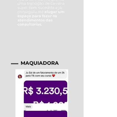
uma transição de carreira
super bem sucedida e já
conseguiu até
alugar um
espaço para fazer os
atendimentos das
consultorias.
MAQUIADORA