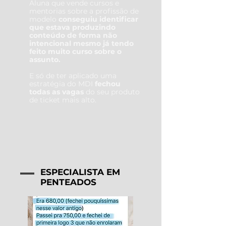
Aluna que vende cursos e
mentorias sobre a profissão de
modelo
conseguiu identificar
que estava produzindo
conteúdo de forma não
intencional mesmo já tendo
feito muito curso sobre o
assunto.
E só de ter aplicado uma
estratégia do MDI
fechou
todas as vagas
do seu produto
de ticket mais alto.
ESPECIALISTA EM
PENTEADOS