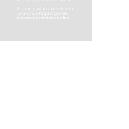
Mesmo postando o mínimo,
está tendo
requisição de
orçamento todos os dias!
NANOBLADING E
DESIGN DE
SOBRANCELHA