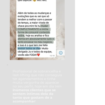
Profissional de sobrancelha e
lash lifting que não conseguia
ter agendamentos e tinha
muita vergonha de aparecer
no seu perfil, hoje em dia tem
inúmeros clientes que se
sentem íntimos dela de
tanto que gostam de a
acompanhar
!