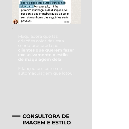
Maquiadora que faz
criações coloridas está
sendo procurada por
clientes que querem fazer
exclusivamente o estilo
de maquiagem dela
!
E lançou um curso de
automaquiagem que lotou!
CONSULTORA DE
IMAGEM E ESTILO