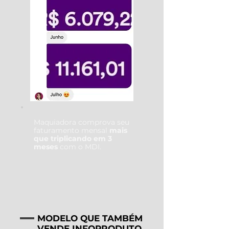
Maquiadora comprova seu
faturamento mensal
mais
que triplicando em 3
meses
com o MDI.
MODELO QUE TAMBÉM
VENDE INFOPRODUTO