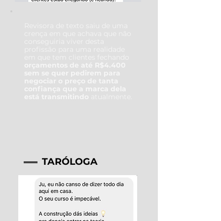
Revisora de texto saiu de uma
crença em que achava que não
conseguiria viver desta
profissão para uma realidade
em que tem clientes fechando
orçamentos de até R$4.400
sem se quer pedirem para
negociar o preço de tanta
confiança que a marca dela
está transmitindo
atualmente.
TARÓLOGA