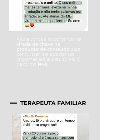
Aluna conta a importância da
virada de chave na
produção de conteúdo
para
conquistar mais pacientes
(algumas até alunas do MDI!)
de forma
leve
.
TERAPEUTA FAMILIAR