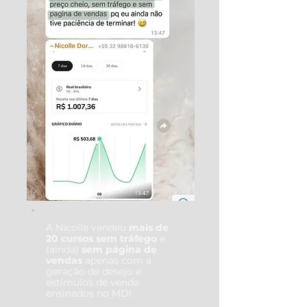
A Nicolle vendeu
mais de
20 cursos sem tráfego
e
(ainda)
sem página de
vendas
apenas com a
geração de desejo e
estímulos de venda
ensinados no MDI.