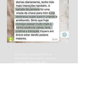
Rotina, organização e
estudos são áreas que a
Clara domina e ela
encontrou uma forma de
juntá-las com a criatividade
e design e está trabalhando
seu perfil no Instagram para
se tornar uma referência
para pessoas interessadas
nestes
assuntos.
Respeitando sua essência
e personalidade,
conseguiu se destacar e
receber diversas ofertas