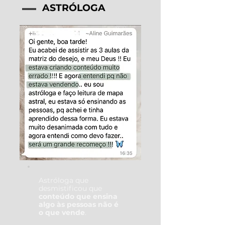
ASTRÓLOGA
Astróloga que
desmistificou que
conteúdo que ensina
algo às pessoas não é
o que vende
.