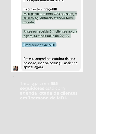
Taróloga com
355
seguidores
está com
agenda lotada de clientes
em 1 semana de MDI.