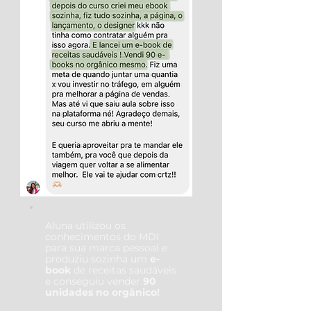
Aluna
utilizou os
conhecimentos do MDI
para sua marca pessoal e
produziu sozinha um
e-
book
de receitas saudáveis
e conseguiu vender
90
unidades
no orgânico!