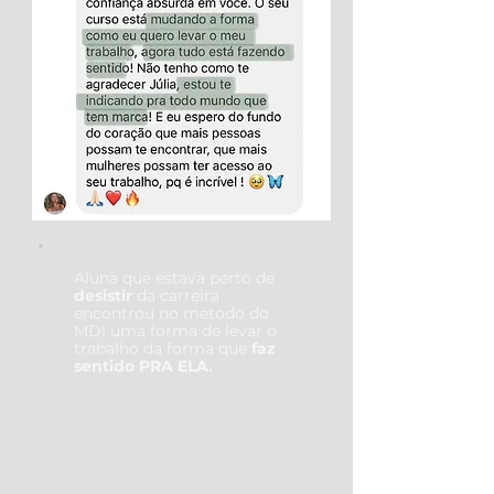
Aluna que estava perto de
desistir
da carreira
encontrou no método do
MDI uma forma de levar o
trabalho da forma que
faz
sentido PRA ELA.