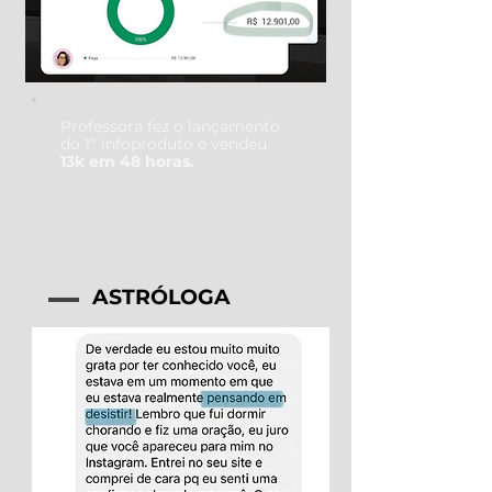
Professora fez o lançamento
do 1º infoproduto e vendeu
13k em 48 horas.
ASTRÓLOGA