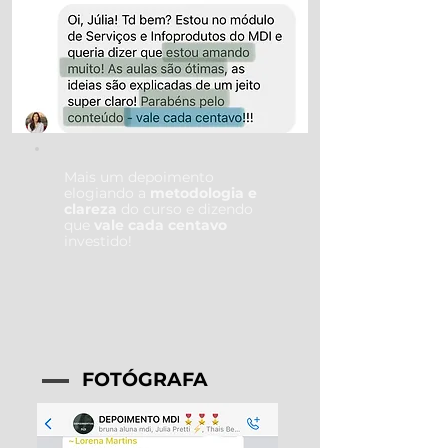
Mais um depoimento
elogiando a
metodologia e
clareza
do curso e dizendo
que
vale cada centavo
investido!
FOTÓGRAFA