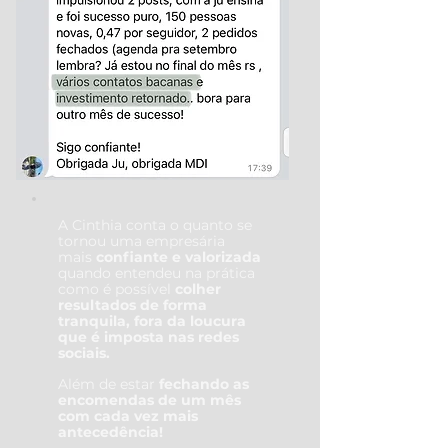
A Cinthia conta o quanto se
tornou uma empresária
mais
confiante e valorizada
quando entendeu na prática
como é possível
colher
resultados de forma
tranquila, fora da loucura
que é imposta nas redes
sociais.
Além de estar
fechando as
encomendas de um mês
com cada vez mais
antecedência!