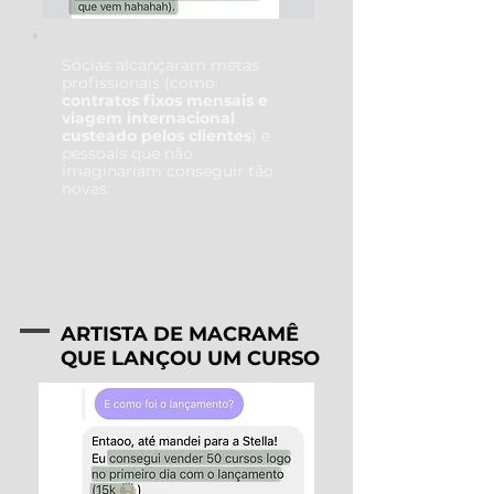
Sócias alcançaram metas
profissionais (como
contratos fixos mensais e
viagem internacional
custeado pelos clientes
) e
pessoais que não
imaginariam conseguir tão
novas.
ARTISTA DE MACRAMÊ
QUE LANÇOU UM CURSO