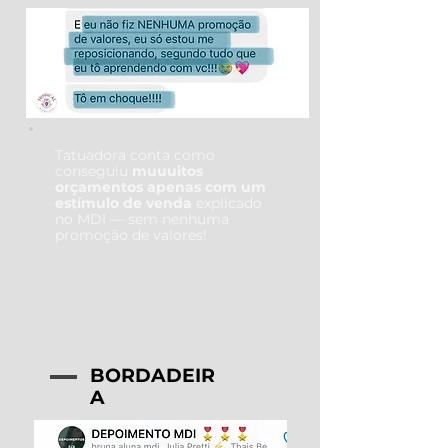
Tatuadora conta como
conseguiu
muuuitos
orçamentos apenas com um
estímulo de venda
explicado
no MDI — sem nenhuma
promoção de valores!
BORDADEIR
A