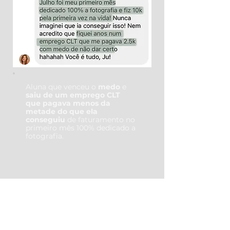
Aluna que venceu o
medo
e
saiu de um emprego CLT
que pagava menos da
metade do que ela
conseguiu
de faturamento no
primeiro mês 100% dedicado a
fotografia.
DESIGNER