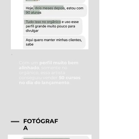
Com um
perfil muito bem
alinhado
, somente no
orgânico, essa artista
conseguiu vender
50 cursos
no dia do lançamento
.
FOTÓGRAF
A