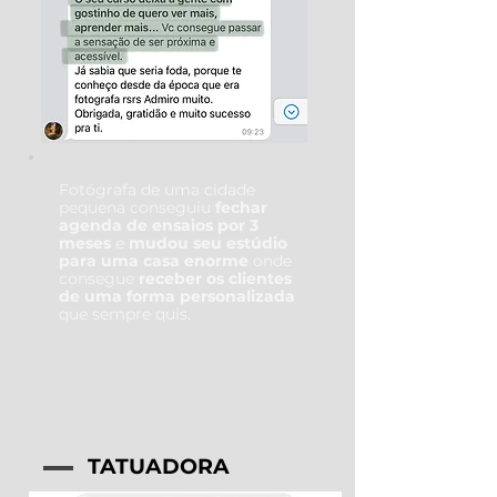
Fotógrafa de uma cidade
pequena conseguiu
fechar
agenda de ensaios por 3
meses
e
mudou seu estúdio
para uma casa enorme
onde
consegue
receber os clientes
de uma forma personalizada
que sempre quis.
TATUADORA