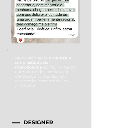
Aluna elogiando a
clareza e
simplicidade da
metodologia
do MDI — tendo
como base de comparação
conteúdos fornecidos em
assessorias e mentorias de
alto ticket.
DESIGNER