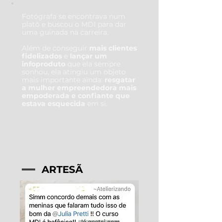
Fotógrafa se encontrava num
platô e buscou o MDI para dar
uma guinada na carreira.
Além de conseguir
mais clientes
fidelizados
e
lançar um
infoproduto
que ela sempre
sonhou, ela atingiu um objeto
mais importante ainda:
resgatar
a mulher empreendedora mais
empoderada e confiante que
estava esquecida
em si.
ARTESÃ