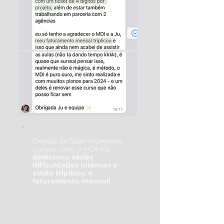
Depois de fazer inúmeros
cursos, com o MDI ela
destravou várias
dificuldades internas e
ainda triplicou o
faturamento mensal!